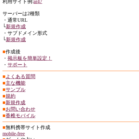
利用サイト例:
ar47
サーバーは2種類
・通常URL
└
新規作成
・サブドメイン形式
└
新規作成
■
作成後
・
掲示板を簡単設定！
・
サポート
■
よくある質問
■
主な機能
■
サンプル
■
規約
■
新規作成
■
お問い合わせ
■
香椎モバイル
■
無料携帯サイト作成
mobile-free